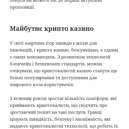
бонуси ви можете на, де зібрані актуальні
пропозиції.
Майбутнє крипто казино
У світі азартних ігор завжди є місце для
інновацій, і крипто казино, безсумнівно, є одним
з таких нововведень. З розвитком технологій
блокчейн і безпекових стандартів, можна
очікувати, що криптовалютні казино стануть ще
більш популярними та доступними для
широкого кола користувачів.
З кожним роком зростає кількість платформ, які
приймають криптовалюти, що свідчить про
зростаючий попит на такі послуги. Гравці
цінують швидкість, безпеку і анонімність, які
надають криптовалютні технології, що робить їх