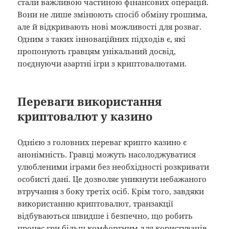
стали важливою частиною фінансових операцій.
Вони не лише змінюють спосіб обміну грошима,
але й відкривають нові можливості для розваг.
Одним з таких інноваційних підходів є, які
пропонують гравцям унікальний досвід,
поєднуючи азартні ігри з криптовалютами.
Переваги використання
криптовалют у казино
Однією з головних переваг крипто казино є
анонімність. Гравці можуть насолоджуватися
улюбленими іграми без необхідності розкривати
особисті дані. Це дозволяє уникнути небажаного
втручання з боку третіх осіб. Крім того, завдяки
використанню криптовалют, транзакції
відбуваються швидше і безпечно, що робить
процес гри більш комфортним для користувачів.