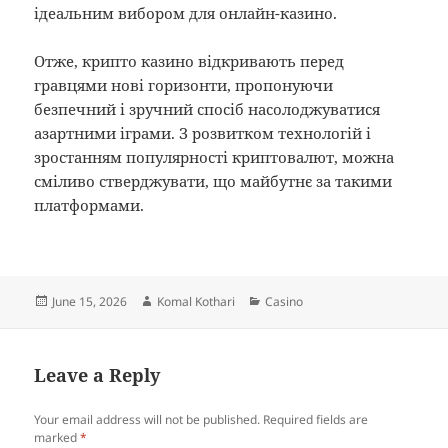
ідеальним вибором для онлайн-казино.
Отже, крипто казино відкривають перед
гравцями нові горизонти, пропонуючи
безпечний і зручний спосіб насолоджуватися
азартними іграми. З розвитком технологій і
зростанням популярності криптовалют, можна
сміливо стверджувати, що майбутнє за такими
платформами.
Posted
Author
Categories
June 15, 2026
Komal Kothari
Casino
on
Leave a Reply
Your email address will not be published.
Required fields are
marked
*