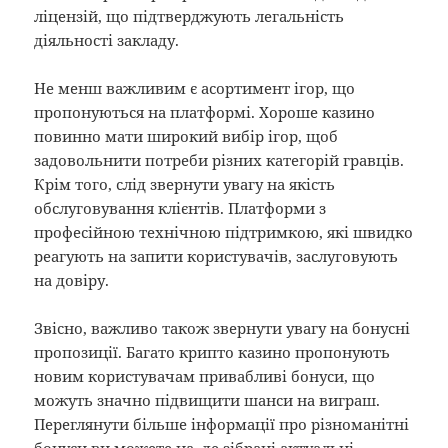
ліцензій, що підтверджують легальність
діяльності закладу.
Не менш важливим є асортимент ігор, що
пропонуються на платформі. Хороше казино
повинно мати широкий вибір ігор, щоб
задовольнити потреби різних категорій гравців.
Крім того, слід звернути увагу на якість
обслуговування клієнтів. Платформи з
професійною технічною підтримкою, які швидко
реагують на запити користувачів, заслуговують
на довіру.
Звісно, важливо також звернути увагу на бонусні
пропозиції. Багато крипто казино пропонують
новим користувачам привабливі бонуси, що
можуть значно підвищити шанси на виграш.
Переглянути більше інформації про різноманітні