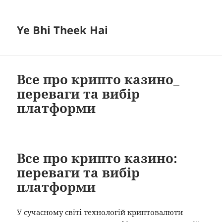
Ye Bhi Theek Hai
Все про крипто казино_
переваги та вибір
платформи
Все про крипто казино:
переваги та вибір
платформи
У сучасному світі технологій криптовалюти