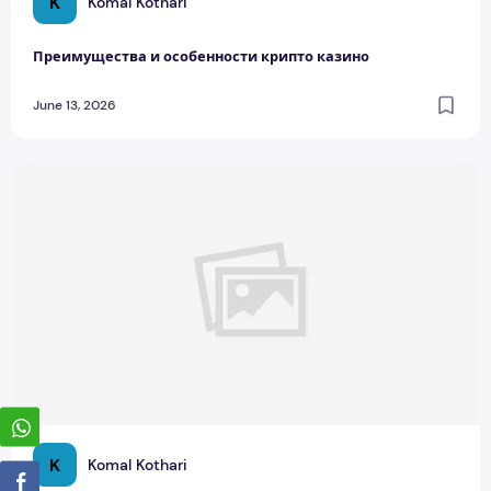
K
Komal Kothari
Преимущества и особенности крипто казино
June 13, 2026
Крипто казино_ Новая эра азартных игр(2)
K
Komal Kothari