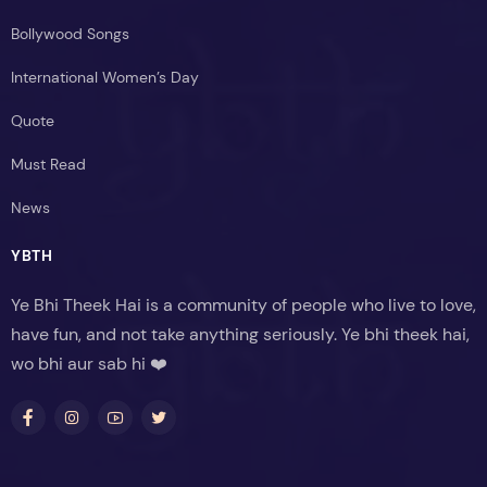
Bollywood Songs
International Women’s Day
Quote
Must Read
News
YBTH
Ye Bhi Theek Hai is a community of people who live to love,
have fun, and not take anything seriously. Ye bhi theek hai,
wo bhi aur sab hi ❤️