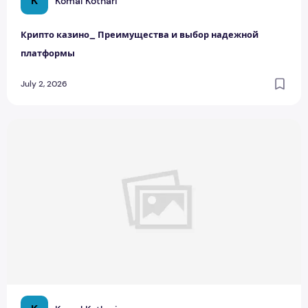
K
Komal Kothari
Крипто казино_ Преимущества и выбор надежной
платформы
July 2, 2026
Крипто казино_ Преимущества и выбор надежной пл