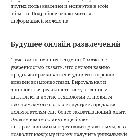
других пользователей и экспертов в этой
области. Подробнее ознакомиться с
информацией можно на.
Будущее онлайн развлечений
С учетом нынешних тенденций можно с
уверенностью сказать, что онлайн казино
продолжат развиваться и удивлять игроков
новыми возможностями. Виртуальная и
дополненная реальность, искусственный
интеллект и другие технологии становятся
неотъемлемой частью индустрии, предлагая
пользователям еще более захватывающий опыт.
Онлайн казино станут еще более
интерактивными и персонализированными, что
позволит каждому игроку получить уникальный