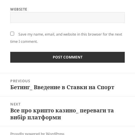
WEBSITE
Save my name, email, and website in this browser for the next
time I comment.
Post
PREVIOUS
navigation
Бетинг_ Введение в Ставки на Спорт
Previous
post:
NEXT
Все про крипто казино_ переваги та
Next
вибір платформи
post:
Proudly powered by WordPress