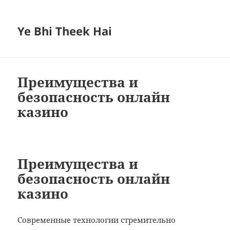
Ye Bhi Theek Hai
Преимущества и
безопасность онлайн
казино
Преимущества и
безопасность онлайн
казино
Современные технологии стремительно