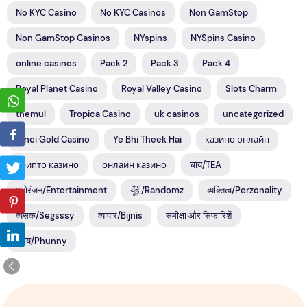
No KYC Casino
No KYC Casinos
Non GamStop
Non GamStop Casinos
NYspins
NYSpins Casino
online casinos
Pack 2
Pack 3
Pack 4
Royal Planet Casino
Royal Valley Casino
Slots Charm
themul
Tropica Casino
uk casinos
uncategorized
Vinci Gold Casino
Ye Bhi Theek Hai
казино онлайн
крипто казино
онлайн казино
चाय/TEA
मनोरंजन/Entertainment
यूँही/Randomz
व्यक्तित्व/Perzonality
व्यसक/Segsssy
व्यापार/Bijnis
समीक्षा और सिफारिशें
हास्य/Phunny