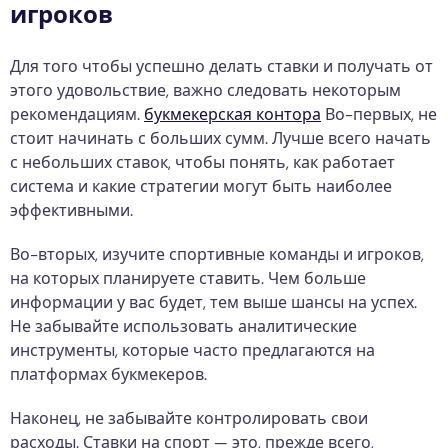
игроков
Для того чтобы успешно делать ставки и получать от
этого удовольствие, важно следовать некоторым
рекомендациям.
букмекерская контора
Во-первых, не
стоит начинать с больших сумм. Лучше всего начать
с небольших ставок, чтобы понять, как работает
система и какие стратегии могут быть наиболее
эффективными.
Во-вторых, изучите спортивные команды и игроков,
на которых планируете ставить. Чем больше
информации у вас будет, тем выше шансы на успех.
Не забывайте использовать аналитические
инструменты, которые часто предлагаются на
платформах букмекеров.
Наконец, не забывайте контролировать свои
расходы. Ставки на спорт — это, прежде всего,