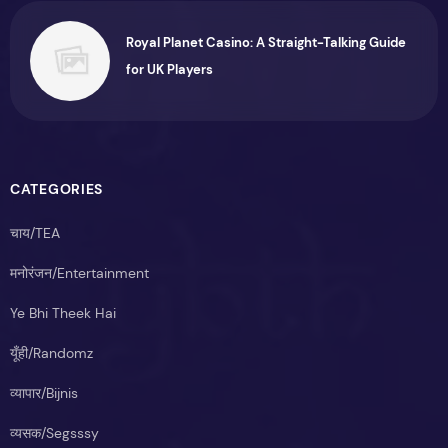
Royal Planet Casino: A Straight-Talking Guide
for UK Players
CATEGORIES
चाय/TEA
मनोरंजन/Entertainment
Ye Bhi Theek Hai
यूँही/Randomz
व्यापार/Bijnis
व्यसक/Segsssy