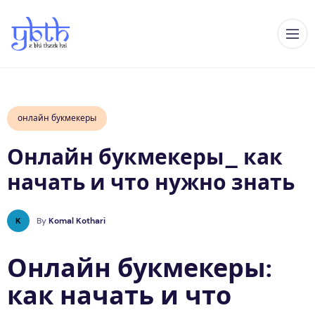
Op
онлайн букмекеры
Онлайн букмекеры_ как
начать и что нужно знать
K
By
Komal Kothari
Онлайн букмекеры:
как начать и что