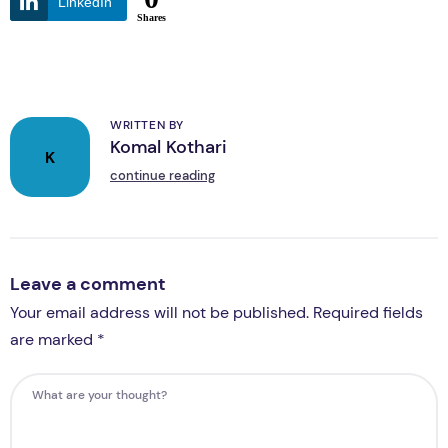
LinkedIn
Shares
WRITTEN BY
Komal Kothari
K
continue reading
Leave a comment
Your email address will not be published. Required fields
are marked *