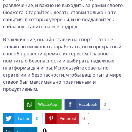
развлечение, и важно не выходить за рамки своего
бюджета. Старайтесь делать ставки только на те
события, в которых уверены, и не поддавайтесь
соблазну ставить на всё подряд.
В заключение, онлайн ставки на спорт — это не
только возможность заработать, но и прекрасный
способ провести время с интересом. Главное —
помнить о безопасности и выбирать надежные
платформы для игры. Используйте советы по
стратегии и безопасности, чтобы ваш опыт в мире
ставок был максимально позитивным и
продуктивным.
WhatsApp
Facebook
0
Twitter
0
Pinterest
0
0