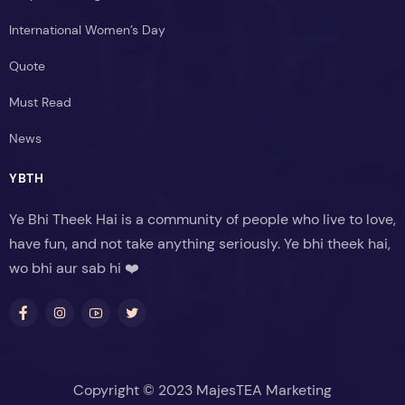
International Women’s Day
Quote
Must Read
News
YBTH
Ye Bhi Theek Hai is a community of people who live to love,
have fun, and not take anything seriously. Ye bhi theek hai,
wo bhi aur sab hi ❤️
Copyright © 2023 MajesTEA Marketing