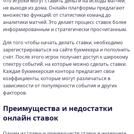
что игроки могут ставить деньги на исходы матчей,
не выходя из дома. Онлайн платформы предлагают
множество функций: от статистики команд до
аналитики матчей. Это делает процесс ставок более
информированным и стратегически просчитанным.
Для того чтобы начать делать ставки, необходимо
зарегистрироваться на сайте букмекера и пополнить
счёт. После этого игрок получает доступ к широкому
спектру событий, на которые можно сделать ставки.
Каждая букмекерская контора предлагает свои
коэффициенты, которые могут различаться в
зависимости от популярности события и других
факторов.
Преимущества и недостатки
онлайн ставок
Одним из главных преимуществ ставок в интернете