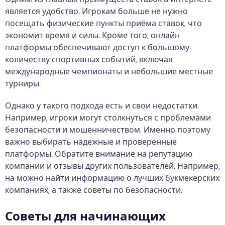
является удобство. Игрокам больше не нужно
посещать физические пункты приёма ставок, что
экономит время и силы. Кроме того, онлайн
платформы обеспечивают доступ к большому
количеству спортивных событий, включая
международные чемпионаты и небольшие местные
турниры.
Однако у такого подхода есть и свои недостатки.
Например, игроки могут столкнуться с проблемами
безопасности и мошенничеством. Именно поэтому
важно выбирать надежные и проверенные
платформы. Обратите внимание на репутацию
компании и отзывы других пользователей. Например,
на можно найти информацию о лучших букмекерских
компаниях, а также советы по безопасности.
Советы для начинающих