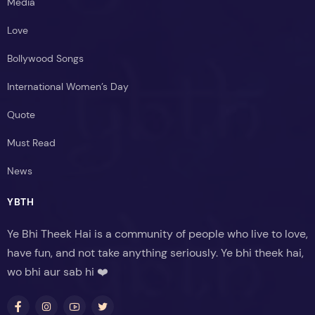
Media
Love
Bollywood Songs
International Women’s Day
Quote
Must Read
News
YBTH
Ye Bhi Theek Hai is a community of people who live to love,
have fun, and not take anything seriously. Ye bhi theek hai,
wo bhi aur sab hi ❤️