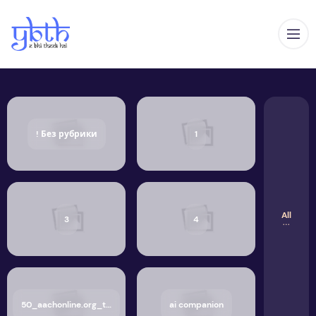
Op
! Без рубрики
1
All
3
4
50_aachonline.org_txt
ai companion