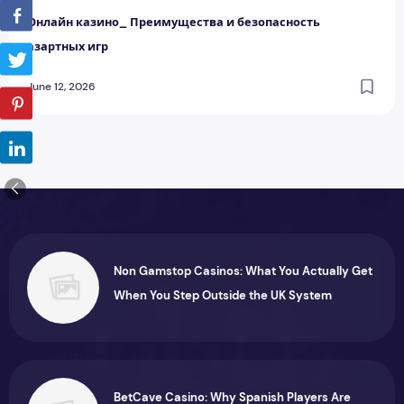
Онлайн казино_ Преимущества и безопасность
азартных игр
June 12, 2026
Non Gamstop Casinos: What You Actually Get
When You Step Outside the UK System
BetCave Casino: Why Spanish Players Are