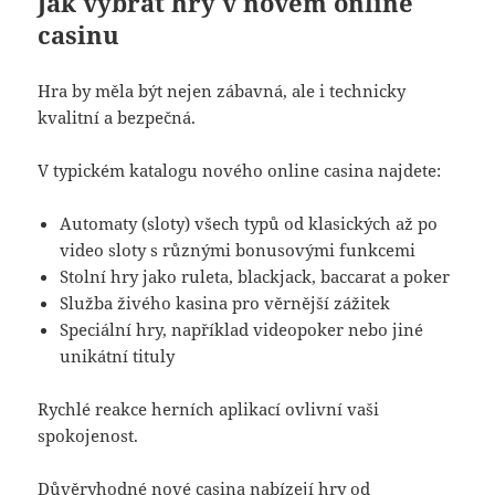
Jak vybrat hry v novém online
casinu
Hra by měla být nejen zábavná, ale i technicky
kvalitní a bezpečná.
V typickém katalogu nového online casina najdete:
Automaty (sloty) všech typů od klasických až po
video sloty s různými bonusovými funkcemi
Stolní hry jako ruleta, blackjack, baccarat a poker
Služba živého kasina pro věrnější zážitek
Speciální hry, například videopoker nebo jiné
unikátní tituly
Rychlé reakce herních aplikací ovlivní vaši
spokojenost.
Důvěryhodné nové casina nabízejí hry od