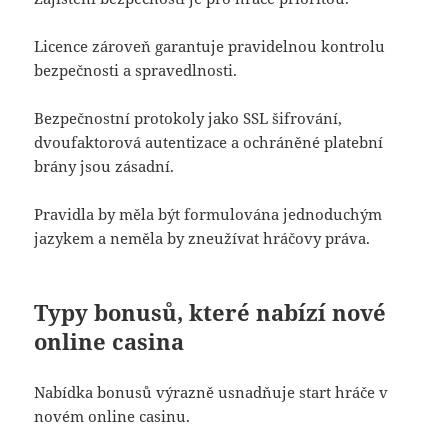
Licence zároveň garantuje pravidelnou kontrolu
bezpečnosti a spravedlnosti.
Bezpečnostní protokoly jako SSL šifrování,
dvoufaktorová autentizace a ochráněné platební
brány jsou zásadní.
Pravidla by měla být formulována jednoduchým
jazykem a neměla by zneužívat hráčovy práva.
Typy bonusů, které nabízí nové
online casina
Nabídka bonusů výrazně usnadňuje start hráče v
novém online casinu.