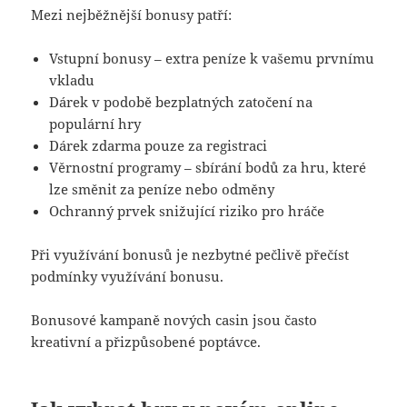
Mezi nejběžnější bonusy patří:
Vstupní bonusy – extra peníze k vašemu prvnímu
vkladu
Dárek v podobě bezplatných zatočení na
populární hry
Dárek zdarma pouze za registraci
Věrnostní programy – sbírání bodů za hru, které
lze směnit za peníze nebo odměny
Ochranný prvek snižující riziko pro hráče
Při využívání bonusů je nezbytné pečlivě přečíst
podmínky využívání bonusu.
Bonusové kampaně nových casin jsou často
kreativní a přizpůsobené poptávce.