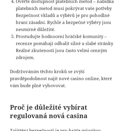
Ověřte dostupnost platebních metod – nabídka
platebních metod musí pokrývat vaše potřeby
Bezpečnost vkladů a výběrů je pro pohodlné
hraní zásadní. Rychlé a bezpečné výběry jsou
nesmírně důležité.
Prostudujte hodnocení hráčské komunity –
recenze pomáhají odhalit silné a slabé stránky
Reálné zkušenosti jsou často velmi cenným
zdrojem.
Dodržováním těchto kroků se zvýší
pravděpodobnost najít nové casino online, které
vám bude plně vyhovovat.
Proč je důležité vybírat
regulovaná nová casina
Zajištění bezpečnosti je pro hráče prioritou.