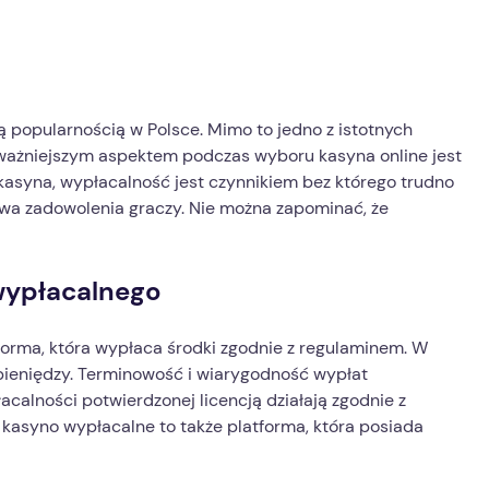
ą popularnością w Polsce. Mimo to jedno z istotnych
jważniejszym aspektem podczas wyboru kasyna online jest
kasyna, wypłacalność jest czynnikiem bez którego trudno
awa zadowolenia graczy. Nie można zapominać, że
 wypłacalnego
forma, która wypłaca środki zgodnie z regulaminem. W
pieniędzy. Terminowość i wiarygodność wypłat
calności potwierdzonej licencją działają zgodnie z
e kasyno wypłacalne to także platforma, która posiada