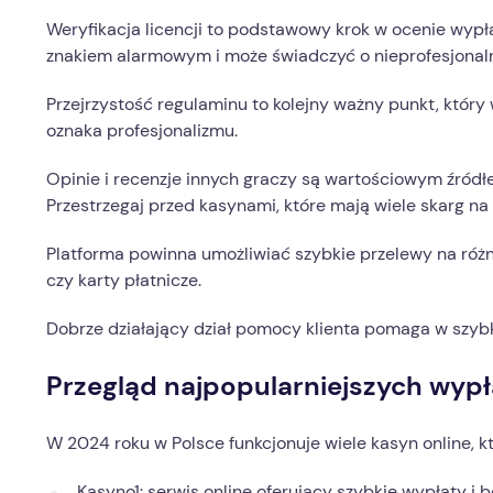
Weryfikacja licencji to podstawowy krok w ocenie wypłac
znakiem alarmowym i może świadczyć o nieprofesjonal
Przejrzystość regulaminu to kolejny ważny punkt, który 
oznaka profesjonalizmu.
Opinie i recenzje innych graczy są wartościowym źródł
Przestrzegaj przed kasynami, które mają wiele skarg na
Platforma powinna umożliwiać szybkie przelewy na różne
czy karty płatnicze.
Dobrze działający dział pomocy klienta pomaga w szyb
Przegląd najpopularniejszych wypł
W 2024 roku w Polsce funkcjonuje wiele kasyn online, kt
Kasyno1: serwis online oferujący szybkie wypłaty i b