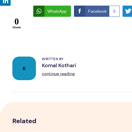
WhatsApp
Facebook
0
0
Shares
WRITTEN BY
Komal Kothari
K
continue reading
Related