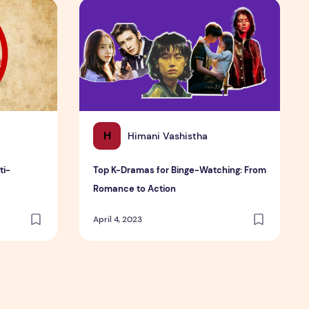
 Anti-Branding the Real Question?
Top K-Dramas for Binge-Watching: From Roma
H
Himani Vashistha
ti-
Top K-Dramas for Binge-Watching: From
Romance to Action
April 4, 2023