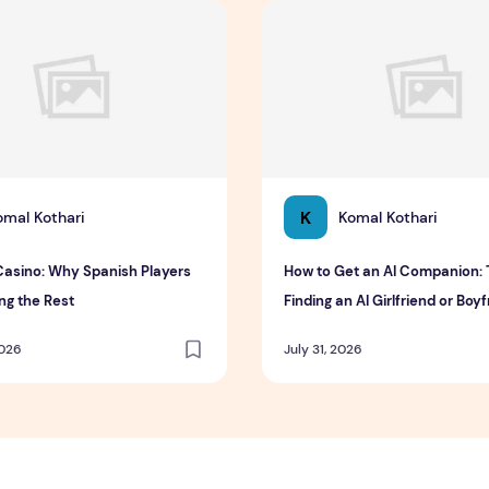
u Step Outside the UK System
sino: Why Spanish Players Are Ditching the Rest
How to Get an AI Companion: 
K
omal Kothari
Komal Kothari
asino: Why Spanish Players
How to Get an AI Companion: T
ng the Rest
Finding an AI Girlfriend or Boy
2026
July 31, 2026