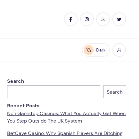
Dark
Enable dark mode
Search
Search
Recent Posts
Non Gamstop Casinos: What You Actually Get When
You Step Outside The UK System
BetCave Casino: Why Spanish Players Are Ditching