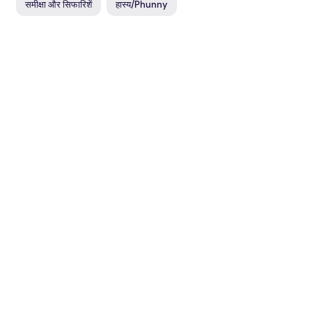
समीक्षा और सिफारिशें
हास्य/Phunny