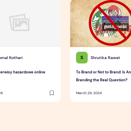
rwisy hazardowe online
To Brand or Not to Brand: Is
S
omal Kothari
Shrutika Rawat
erwisy hazardowe online
To Brand or Not to Brand: Is An
Branding the Real Question?
26
March 29, 2024