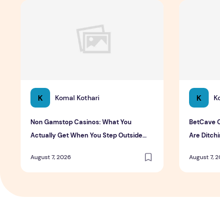
Non Gamstop Casinos: What You Actually Get When Yo
BetCave Ca
K
K
Komal Kothari
K
Non Gamstop Casinos: What You
BetCave C
Actually Get When You Step Outside
Are Ditchi
the UK System
August 7, 2026
August 7, 